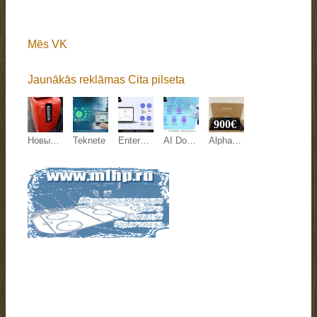
Mēs VK
Jaunākās reklāmas Cita pilseta
900€
Новый мини-экскаватор QL-18 ECO, 1,8 т — цена договорная
Teknete
Enterprise Document Extraction Tool: Teknete
AI Document Processing Europe: Teknete
AlphaTheta XDJ-AZ, AlphaTheta OMNIS-DUO, Pioneer DJ OPUS-QUAD, Pioneer DJ XDJ-RX3, Pioneer XDJ-XZ