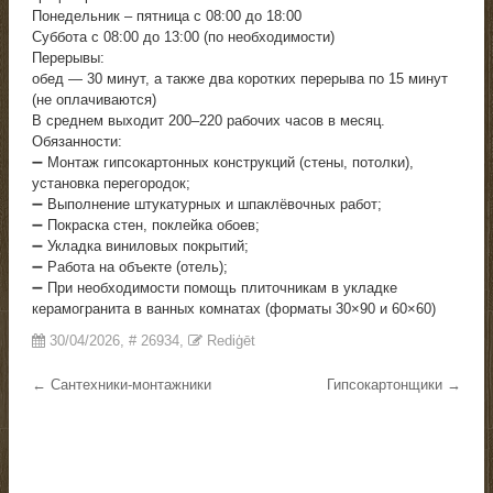
Понедельник – пятница с 08:00 до 18:00
Суббота с 08:00 до 13:00 (по необходимости)
Перерывы:
обед — 30 минут, а также два коротких перерыва по 15 минут
(не оплачиваются)
В среднем выходит 200–220 рабочих часов в месяц.
Обязанности:
➖ Монтаж гипсокартонных конструкций (стены, потолки),
установка перегородок;
➖ Выполнение штукатурных и шпаклёвочных работ;
➖ Покраска стен, поклейка обоев;
➖ Укладка виниловых покрытий;
➖ Работа на объекте (отель);
➖ При необходимости помощь плиточникам в укладке
керамогранита в ванных комнатах (форматы 30×90 и 60×60)
30/04/2026
, #
26934
,
Rediģēt
← Сантехники-монтажники
Гипсокартонщики →