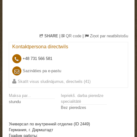
SHARE
|
QR code
|
Ziņot par neatbilstošu
Kontaktpersona
directwils
+48 731 566 581
Sazināties pa e-pastu
Skatīt visus sludinājumus, directwils (41)
Maksa par...
Iepriekš. darba pieredze
specialitātē
stundu
Bez pieredzes
Универсал по внутренней отделке (ID 2449)
Германия, г. Дармштадт
График работы: