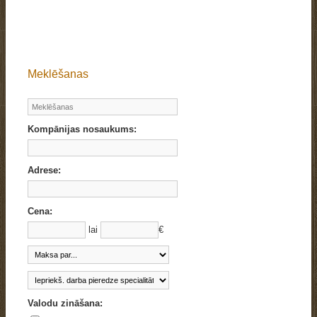
Meklēšanas
Kompānijas nosaukums:
Adrese:
Cena:
lai
€
Valodu zināšana: