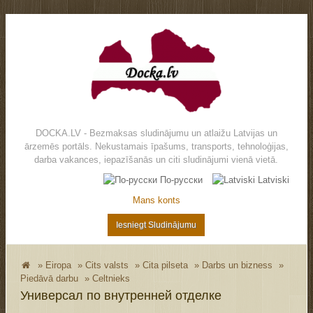
DOCKA.LV - Bezmaksas sludinājumu un atlaižu Latvijas un
ārzemēs portāls. Nekustamais īpašums, transports, tehnoloģijas,
darba vakances, iepazīšanās un citi sludinājumi vienā vietā.
По-русски
Latviski
Mans konts
Iesniegt Sludinājumu
»
Eiropa
»
Cits valsts
»
Cita pilseta
»
Darbs un bizness
»
Piedāvā darbu
»
Celtnieks
Универсал по внутренней отделке