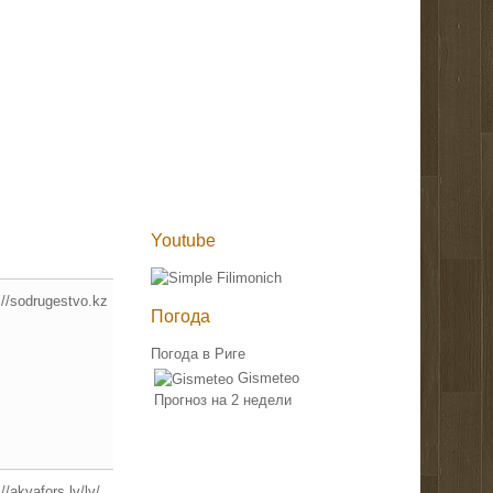
Youtube
://sodrugestvo.kz
Погода
Погода в Риге
Gismeteo
Прогноз на 2 недели
//akvafors.lv/lv/