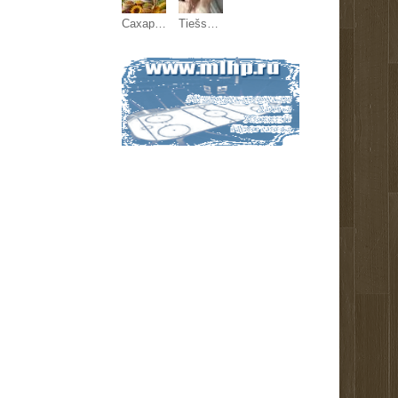
Сахар ГОСТ, зерновые, бобовые и масличные культуры оптом
Tiešsaistes sekss