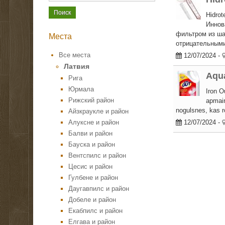
Hidrot
Иннов
фильтром из ша
Места
отрицательными 
Все места
12/07/2024
-
Латвия
Aqua
Рига
Юрмала
Iron O
Рижский район
apmaiņ
nogulsnes, kas r
Айзкраукле и район
Алуксне и район
12/07/2024
-
Балви и район
Бауска и район
Вентспилс и район
Цесис и район
Гулбене и район
Даугавпилс и район
Добеле и район
Екабпилс и район
Елгава и район