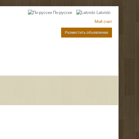
По-русски
Latviski
Мой счет
Разместить объявление