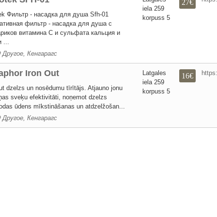
27€
iela 259
ek Фильтр - насадка для душа Sfh-01
korpuss 5
ативная фильтр - насадка для душа с
риков витамина С и сульфата кальция и
...
Другое, Кенгарагс
phor Iron Out
Latgales
https:
16€
iela 259
ut dzelzs un nosēdumu tīrītājs. Atjauno jonu
korpuss 5
as sveķu efektivitāti, noņemot dzelzs
odas ūdens mīkstināšanas un atdzelžošan...
Другое, Кенгарагс