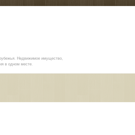
арубежья. Недвижимое имущество,
ия в одном месте.