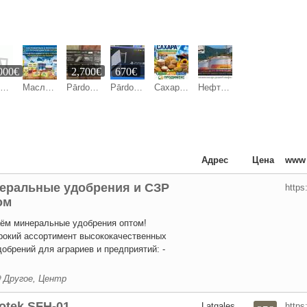
000€
2,700€
670€
Продажа
Масложировая и молочная продукция СолПро - экспортные поставки
Pārdod: Sony PlayStation 5 Pro (PS5 Pro) 2TB + 2 DualSense kontrolieri
Pārdod: Sony PlayStation 5 Pro (PS5 Pro) 2TB + 2 DualSense kontrolieri
Сахар, зерновые и зернобобовые, масличные культуры, корма
Нефтехимическая продукция Роснефть оптом
Адрес
Цена
www
еральные удобрения и СЗР
https
ом
ём минеральные удобрения оптом!
окий ассортимент высококачественных
обрений для аграриев и предприятий: -
Другое, Центр
otek SFH-01
Latgales
https: