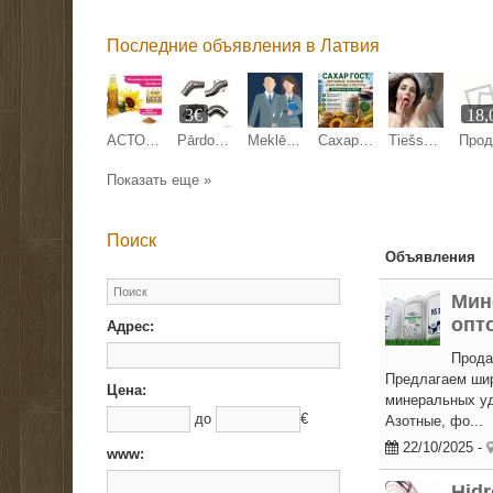
Последние объявления в Латвия
3€
18,
АСТОН - Оптовые продажи подсолнечного масла от завода. Экспорт
Pārdodam margu detaļas.
Meklējam kandidātu Anglijas uzņēmuma pārstāvniecības direktora amatam Latvijā.
Сахар ГОСТ, зерновые, бобовые и масличные культуры оптом
Tiešsaistes sekss
Показать еще »
Поиск
Объявления
Мин
опт
Адрес:
Прода
Предлагаем шир
Цена:
минеральных уд
до
€
Азотные, фо...
22/10/2025
-
www:
Hidr