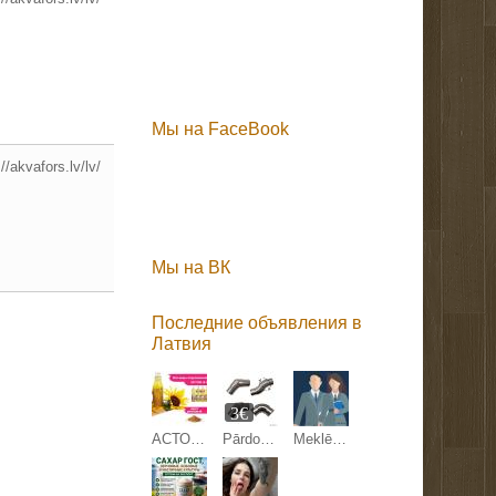
Мы на FaceBook
//akvafors.lv/lv/
Мы на ВК
Последние объявления в
Латвия
3€
АСТОН - Оптовые продажи подсолнечного масла от завода. Экспорт
Pārdodam margu detaļas.
Meklējam kandidātu Anglijas uzņēmuma pārstāvniecības direktora amatam Latvijā.