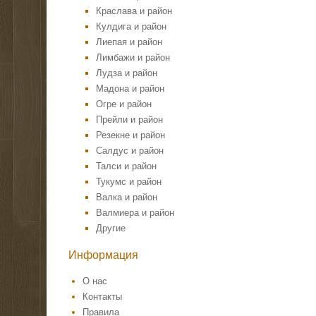
Краслава и район
Кулдига и район
Лиепая и район
Лимбажи и район
Лудза и район
Мадона и район
Огре и район
Прейли и район
Резекне и район
Салдус и район
Талси и район
Тукумс и район
Валка и район
Валмиера и район
Другие
Информация
О нас
Контакты
Правила