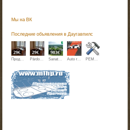
Мы на ВК
Последние объявления в Даугавпилс
29€
29€
903€
Продаем 2 офисных стола со скидкой 80%.
Pārdodam 2 biroja galdus ar 80% atlaidi.
Sanatorija EGLE
Auto remonts
РЕМОНТ ЭЛЕКТРОТЕХНИКИ