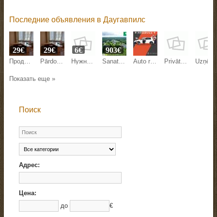
Последние объявления в Даугавпилс
29€
29€
6€
903€
Продаем 2 офисных стола со скидкой 80%.
Pārdodam 2 biroja galdus ar 80% atlaidi.
Нужны модели на брови
Sanatorija EGLE
Auto remonts
Privātdetektīvu pakalpojumi
Uzņēmumu juridiskā apkalpošana
Показать еще »
Поиск
Адрес:
Цена:
до
€