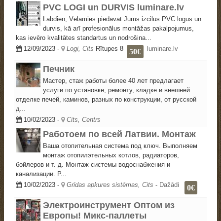
PVC LOGI un DURVIS luminare.lv
Labdien, Vēlamies piedāvāt Jums izcilus PVC logus un
durvis, kā arī profesionālus montāžas pakalpojumus,
kas ievēro kvalitātes standartus un nodrošina...
12/09/2023
-
Logi, Cits
Rītupes 8
luminare.lv
50€
Печник
Мастер, стаж работы более 40 лет предлагает
услуги по установке, ремонту, кладке и внешней
отделке печей, каминов, разных по конструкции, от русской
д...
10/02/2023
-
Cits, Centrs
Работоем по всей Латвии. Монтаж
Ваша отопительная система под ключ. Выполняем
монтаж отопилэтельных котлов, радиаторов,
бойлеров и т. д. Монтаж системы водоснабжения и
канализации. Р...
10/02/2023
-
Grīdas apkures sistēmas, Cits
-
Dažādi
0€
Электроинструмент Оптом из
Европы! Микс-паллеты