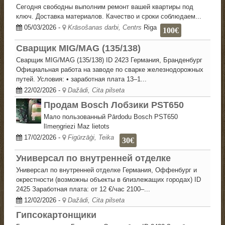
Сегодня свободны выполним ремонт вашей квартиры под
ключ. Доставка материалов. Качество и сроки соблюдаем...
05/03/2026
-
Krāsošanas darbi, Centrs
Riga
100€
Сварщик MIG/MAG (135/138)
Сварщик MIG/MAG (135/138) ID 2423 Германия, Бранденбург
Официальная работа на заводе по сварке железнодорожных
путей. Условия: • заработная плата 13–1...
22/02/2026
-
Dažādi, Cita pilseta
Продам Bosch Лобзики PST650
Мало пользованный Pārdodu Bosch PST650
līmeņgriezi Maz lietots
17/02/2026
-
Figūrzāģi, Teika
30€
Универсал по внутренней отделке
Универсал по внутренней отделке Германия, Оффенбург и
окрестности (возможны объекты в близлежащих городах) ID
2425 Заработная плата: от 12 €/час 2100–...
12/02/2026
-
Dažādi, Cita pilseta
Гипсокартонщики