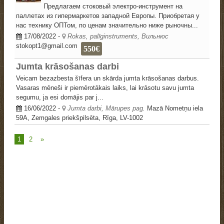
Предлагаем стоковый электро-инструмент на
паллетах из гипермаркетов западной Европы. Приобретая у
нас технику ОПТом, по ценам значительно ниже рыночны...
17/08/2022
-
Rokas, palīginstruments, Вильнюс
stokopt1@gmail.com
550€
Jumta krāsošanas darbi
Veicam bezazbesta šīfera un skārda jumta krāsošanas darbus.
Vasaras mēneši ir piemērotākais laiks, lai krāsotu savu jumta
segumu, ja esi domājis par j...
16/06/2022
-
Jumta darbi, Mārupes pag.
Mazā Nometņu iela
59A, Zemgales priekšpilsēta, Rīga, LV-1002
1
2
»