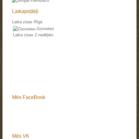
Laikapstākļi
Laika ziņas Rīgā
Gismeteo
Laika ziņas 2 nedēļām
Mēs FaceBook
Mēs VK