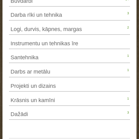
Būvdarbi
3
Darba rīki un tehnika
2
Logi, durvis, kāpnes, margas
Instrumentu un tehnikas īre
1
Santehnika
1
Darbs ar metālu
Projekti un dizains
1
Krāsnis un kamīni
3
Dažādi