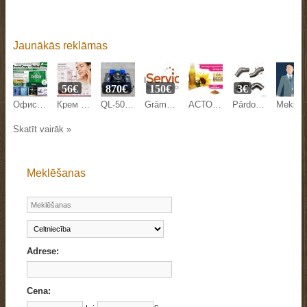
Jaunākās reklāmas
56€
870€
150€
3€
Офисная бумага Svetocopy и Ballet от производителя - оптом
Крем против морщин Mesoestetic Age Element 50 мл на Beyston
QL-500Y LAWN MOWER
Grāmatvedības pakalpojumi
АСТОН - Оптовые продажи подсолнечного масла от завода. Экспорт
Pārdodam margu detaļas.
Meklējam kandidātu Anglijas uzņēmuma pārstāvniecības direkto
Skatīt vairāk »
Meklēšanas
Adrese:
Cena: