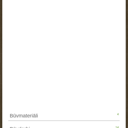
4
Būvmateriāli
14