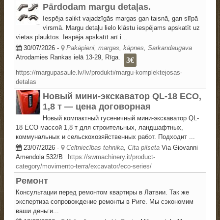
Pārdodam margu detaļas.
Iespēja salikt vajadzīgās margas gan taisnā, gan slīpā
virsmā. Margu detaļu lielo klāstu iespējams apskatīt uz
vietas plauktos. Iespēja apskatīt arī i...
30/07/2026
-
Pakāpieni, margas, kāpnes, Sarkandaugava
Atrodamies Rankas ielā 13-29, Rīga.
3€
https://margupasaule.lv/lv/produkti/margu-komplektejosas-
detalas
Новый мини-экскаватор QL-18 ECO,
1,8 т — цена договорная
Новый компактный гусеничный мини-экскаватор QL-
18 ECO массой 1,8 т для строительных, ландшафтных,
коммунальных и сельскохозяйственных работ. Подходит ...
23/07/2026
-
Celtniecības tehnika, Cita pilseta
Via Giovanni
Amendola 532/B
https://swmachinery.it/product-
category/movimento-terra/excavator/eco-series/
Ремонт
Консультации перед ремонтом квартиры в Латвии. Так же
экспертиза сопровождение ремонты в Риге. Мы сэкономим
ваши деньги...