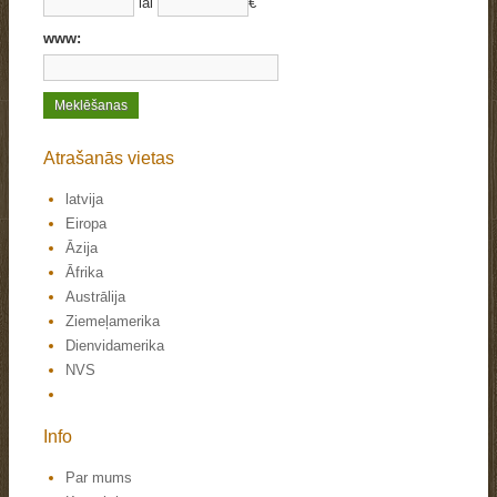
lai
€
www:
Atrašanās vietas
latvija
Eiropa
Āzija
Āfrika
Austrālija
Ziemeļamerika
Dienvidamerika
NVS
Info
Par mums