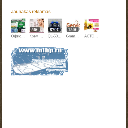
Jaunākās reklāmas
56€
870€
150€
Офисная бумага Svetocopy и Ballet от производителя - оптом
Крем против морщин Mesoestetic Age Element 50 мл на Beyston
QL-500Y LAWN MOWER
Grāmatvedības pakalpojumi
АСТОН - Оптовые продажи подсолнечного масла от завода. Экспорт