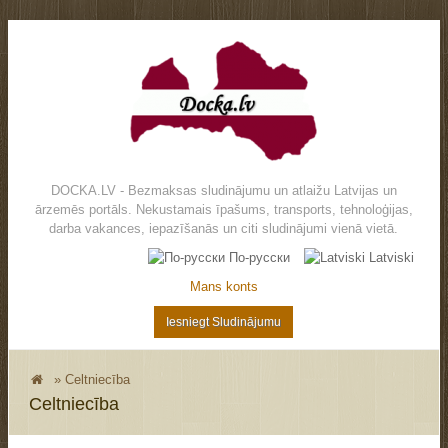
DOCKA.LV - Bezmaksas sludinājumu un atlaižu Latvijas un
ārzemēs portāls. Nekustamais īpašums, transports, tehnoloģijas,
darba vakances, iepazīšanās un citi sludinājumi vienā vietā.
По-русски
Latviski
Mans konts
Iesniegt Sludinājumu
»
Celtniecība
Celtniecība